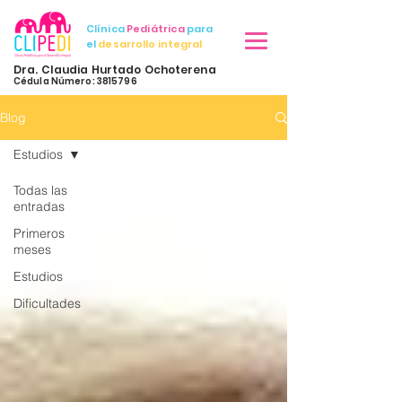
Clínica
Pediátrica
para
el
desarrollo integral
Dra. Claudia Hurtado Ochoterena
Cédula Número: 3815796
Blog
Estudios
Todas las
entradas
Primeros
meses
Estudios
Dificultades