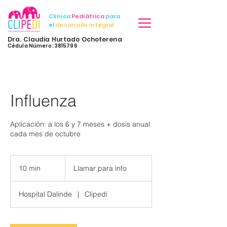
Clínica
Pediátrica
para
el
desarrollo integral
Dra. Claudia Hurtado Ochoterena
Cédula Número: 3815796
Influenza
Aplicación: a los 6 y 7 meses + dosis anual
cada mes de octubre
Llamar
para
10 min
1
Llamar para info
info
0
Hospital Dalinde
|
Clipedi
m
i
n