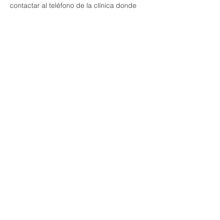
contactar al teléfono de la clínica donde
previamente se habría agendando la cita
Datos de contacto
Tuxpan 29, Roma Sur, Ciudad
de México, CDMX, México
Hacienda de Temixco 12,
Bosques de Echegaray,
Naucalpan de Juárez, Méx.,
México
Clínica Pediátrica para el Desarrollo Integral, CLIPEDI
Todos los derechos reservados. 2022
powered by
Jelpus
contacto@clipedi.mx